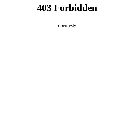
创新平台
投资者关系
技术策源地开放课题
EN
信息
Global
科技知乎
公司公告
BOE创新
财务信息
协同创新平台
公司治理
显示技术精粹
投资者服务